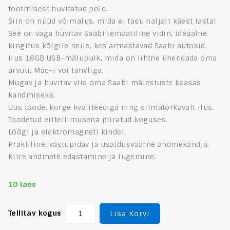
tootmisest huvitatud pole.
Siin on nüüd võimalus, mida ei tasu naljalt käest lasta!
See on väga huvitav Saabi temaatiline vidin, ideaalne
kingitus kõigile neile, kes armastavad Saabi autosid.
Ilus 16GB USB-mälupulk, mida on lihtne ühendada oma
arvuti, Mac-i või tahvliga.
Mugav ja huvitav viis oma Saabi mälestuste kaasas
kandmiseks.
Uus toode, kõrge kvaliteediga ning silmatorkavalt ilus.
Toodetud eritellimusena piiratud koguses.
Löögi ja elektromagneti kindel.
Praktiline, vastupidav ja usaldusväärne andmekandja.
Kiire andmete edastamine ja lugemine.
10 laos
Tellitav kogus
Lisa Korvi