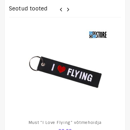
Seotud tooted
Must “I Love Flying” võtmehoidja
N