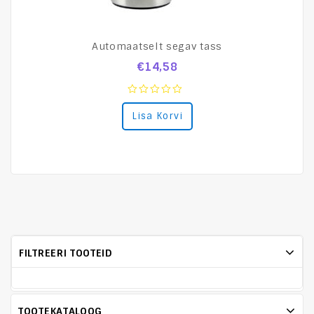
Automaatselt segav tass
M
€
14,58
0
Lisa Korvi
out
of
5
FILTREERI TOOTEID
TOOTEKATALOOG