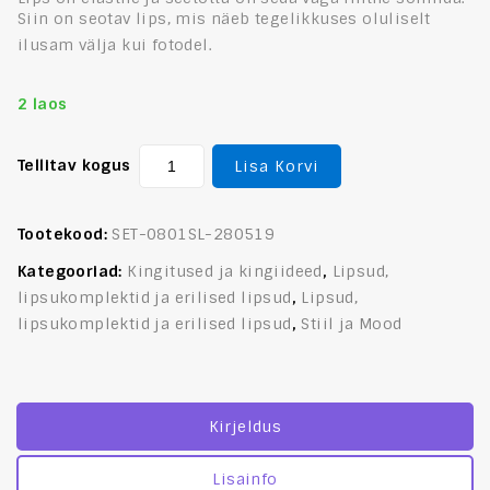
Siin on seotav lips, mis näeb tegelikkuses oluliselt
ilusam välja kui fotodel.
2 laos
Tellitav kogus
Lisa Korvi
Tootekood:
SET-0801SL-280519
Kategooriad:
Kingitused ja kingiideed
,
Lipsud,
lipsukomplektid ja erilised lipsud
,
Lipsud,
lipsukomplektid ja erilised lipsud
,
Stiil ja Mood
Kirjeldus
Lisainfo