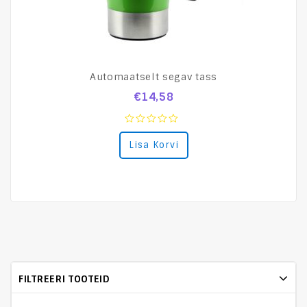
Automaatselt segav tass
€
14,58
0
Lisa Korvi
out
of
5
FILTREERI TOOTEID