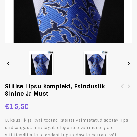
Stiilse Lipsu Komplekt, Esinduslik
Sinine Ja Must
Luksuslik seotava lipsu komplekt, tikitud siniste
lilledega
€
15,50
Luksuslik ja kvaliteetne
käsitsi valmistatud seotav lips
siidkangast, mis tagab elegantse välimuse igale
stiiliteadlikule ja endast lugupidavale härras- või