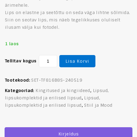
ärimehele.
Lips on elastne ja seetõttu on seda väga lihtne sõlmida.
Siin on seotav lips, mis näeb tegelikkuses oluliselt
ilusam välja kui fotodel.
1 laos
Tellitav kogus
Lisa Korvi
Tootekood:
SET-TF816B8S-240519
Kategooriad:
Kingitused ja kingiideed
,
Lipsud,
lipsukomplektid ja erilised lipsud
,
Lipsud,
lipsukomplektid ja erilised lipsud
,
Stiil ja Mood
Kirjeldus