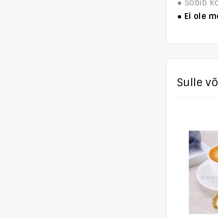
● Sobib kõ
● Ei ole 
Sulle v