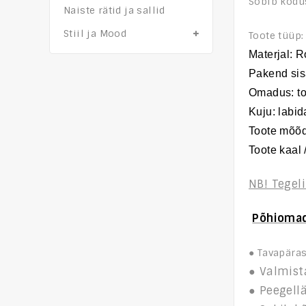
Sobib kodu
Naiste rätid ja sallid
Stiil ja Mood
Toote tüüp:
Mater
j
al: 
Pakend sis
Omadus
: t
o
Kuju
: labi
Toote mõõ
Toote kaal 
NB! Tegeli
Põhio
ma
● Tavapära
● Valmist
● Peegell