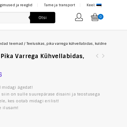
ngimused ja reeglid
Tarne ja transport
Keel:
0
Otsi
edad teemad
/
Teelusikas, pika varrega kühvellabidas, kuldne
 Pika Varrega Kühvellabidas,
[:et]Teelusikas, pika varrega labidas,
[:et]TOYOTA Land Cruiser FJ55 mudelauto mõõtkavas
hõbedane[:en]Teaspoon, long handle shovel, silver[:]
1:43[:en]TOYOTA Land Cruiser FJ55 Modelcar in scale
6
1:43[:]
d midagi ägedat!
– siin on sulle suurepärase disaini ja teostusega
le, kes ootab midagi erilist!
e ilusam!