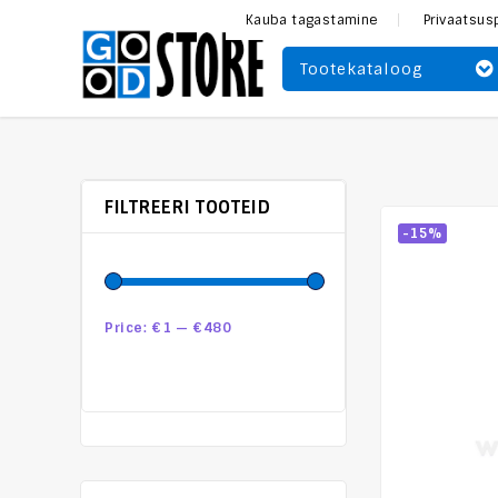
Kauba tagastamine
Privaatsus
Tootekataloog
FILTREERI TOOTEID
-15%
Price:
€1
—
€480