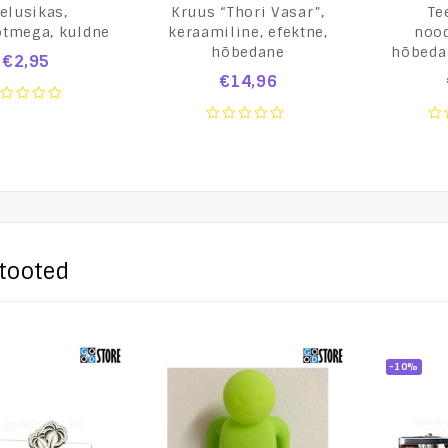
elusikas,
Kruus “Thori Vasar”,
Te
õtmega, kuldne
keraamiline, efektne,
noo
hõbedane
hõbeda
€
2,95
€
14,96
ut
0
0
out
ou
of
of
5
5
tooted
-10%