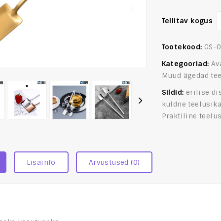
Tellitav kogus
Tootekood:
GS-
Kategooriad:
Av
Muud ägedad te
Sildid:
erilise d
kuldne teelusik
Praktiline teelu
Lisainfo
Arvustused (0)