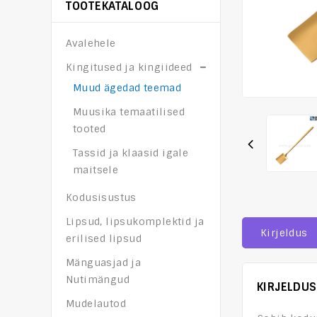
TOOTEKATALOOG
Avalehele
Kingitused ja kingiideed
Muud ägedad teemad
Muusika temaatilised
tooted
Tassid ja klaasid igale
maitsele
Kodusisustus
Lipsud, lipsukomplektid ja
Kirjeldus
erilised lipsud
Mänguasjad ja
Nutimängud
KIRJELDUS
Mudelautod