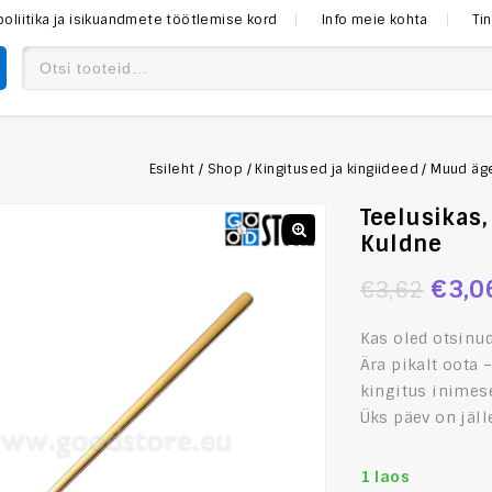
poliitika ja isikuandmete töötlemise kord
Info meie kohta
Ti
Esileht
/
Shop
/
Kingitused ja kingiideed
/
Muud äg
Teelusikas,
Kuldne
€
3,0
€
3,62
Kas oled otsinu
Ära pikalt oota 
kingitus inimese
Üks päev on jäll
1 laos