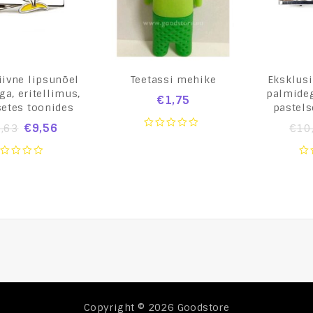
iivne lipsunõel
Teetassi mehike
Eksklusi
a, eritellimus,
palmideg
€
1,75
setes toonides
pastels
€
9,56
,63
€
10
0
out
of
0
5
ut
ou
of
5
Copyright © 2026
Goodstore