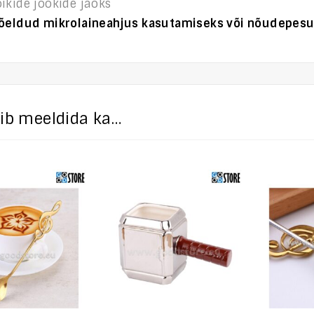
ikide jookide jaoks
mõeldud mikrolaineahjus kasutamiseks või nõudepe
õib meeldida ka…