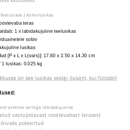
seks kasutuseks.
 Teelusikas / kohvilusikas
Roostevaba teras
aldab
: 1 x labidakujuline teelusikas
iduainetele sobiv
dakujuline lusikas
dud
[
P
x
L
x L(vars)]
:
17.60 x 2.50 x 14.30 cm
/ 1 lusikas
: 0.025 kg
kkuses on see lusikas veelgi ilusam, kui fotodel!
dus
ed:
sest pikema varrega labidakujuline
atud vastupidavast roostevabast terasest
äikivaks poleeritud