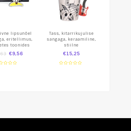
ivne lipsunõel
Tass, kitarrikujulise
SAAB 9-3
a, eritellimus,
sangaga, keraamiline,
MY1999 
etes toonides
stiilne
€
41,
€
9,56
€
15,25
,63
0
ou
0
of
t
out
5
of
5