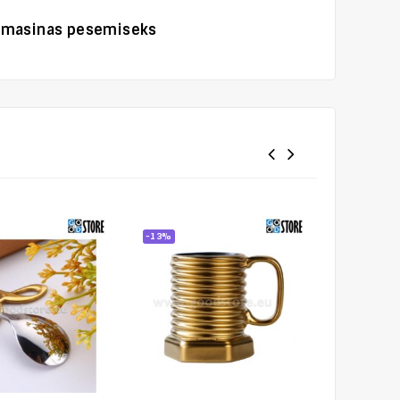
sumasinas pesemiseks
-13%
-13%