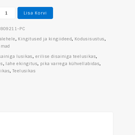
Lisa Korvi
0809211-PC
alehele
,
Kingitused ja kingiideed
,
Kodusisustus
,
emad
isainiga lusikas
,
erilise disainiga teelusikas
,
as
,
lahe ekingitus
,
pika varrega kühvellabidas
,
sikas
,
Teelusikas