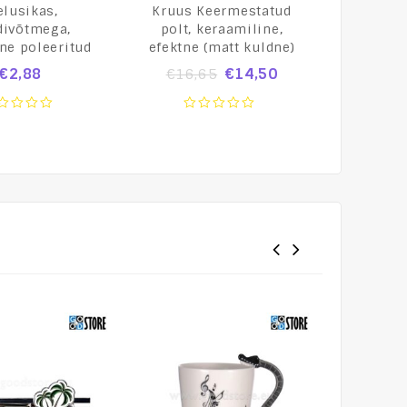
elusikas,
Kruus Keermestatud
Kruus 
divõtmega,
polt, keraamiline,
polt, 
ne poleeritud
efektne (matt kuldne)
efektne (
€
2,88
€
14,50
€
16,65
€
16,
0
0
t
out
ou
of
of
5
5
-10%