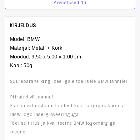
Arvustused (0)
KIRJELDUS
Mudel: BMW
Materjal: Metall + Kork
Mõõdud:
9.50 x 5.00 x 1.00 cm
Kaal: 50g
Suurepärane kingiidee igale tõelisele BMW fännile!
Piiratud väljaanne!
Ese on valmistatud looduslikust korgipuu koorest
BMW logo lasergraveeringuga.
Tõeliselt ilus ja kvaliteetne BMW logomärgiga
meene!