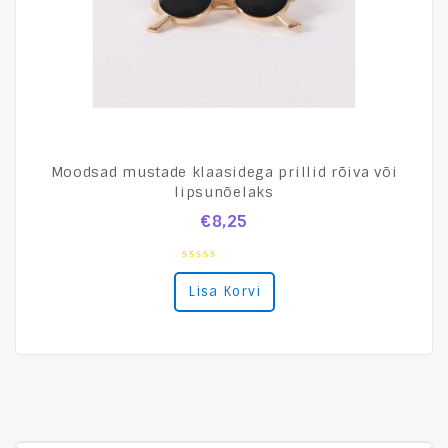
Moodsad mustade klaasidega prillid rõiva või
lipsunõelaks
€
8,25
0
out
Lisa Korvi
of
5