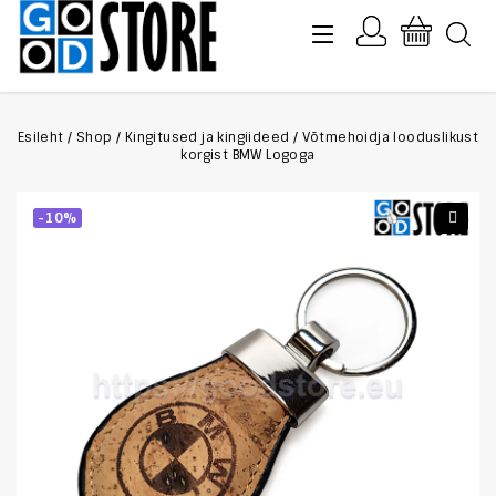
Esileht
/
Shop
/
Kingitused ja kingiideed
/
Võtmehoidja looduslikust
korgist BMW Logoga
-10%