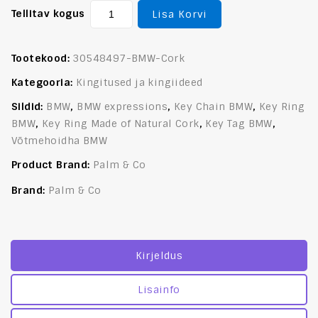
Tellitav kogus
Lisa Korvi
Tootekood:
30548497-BMW-Cork
Kategooria:
Kingitused ja kingiideed
Sildid:
BMW
,
BMW expressions
,
Key Chain BMW
,
Key Ring
BMW
,
Key Ring Made of Natural Cork
,
Key Tag BMW
,
Võtmehoidha BMW
Product Brand:
Palm & Co
Brand:
Palm & Co
Kirjeldus
Lisainfo