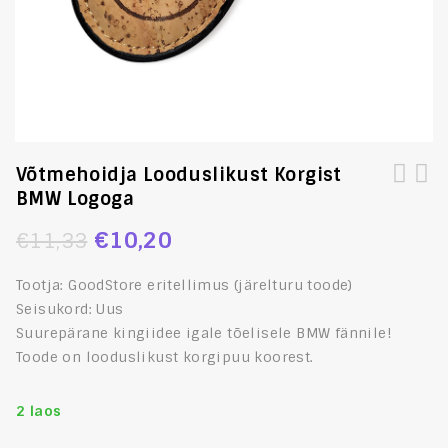
Võtmehoidja Looduslikust Korgist
BMW Logoga
[:et]Võtmehoidja looduslikust korgist Land Rover
[:et]Võtmehoidja looduslikust korgist SAAB Griffin
Logoga[:en]Key Ring Made of Natural Cork with Land
Logoga[:en]Key Ring Made of Natural Cork with SAAB
€
10,20
€
11,33
Rover Logotype[:]
Griffin Logotype[:]
Tootja: GoodStore eritellimus (järelturu toode)
Seisukord: Uus
Suurepärane kingiidee igale tõelisele BMW fännile!
Toode on looduslikust korgipuu koorest.
2 laos