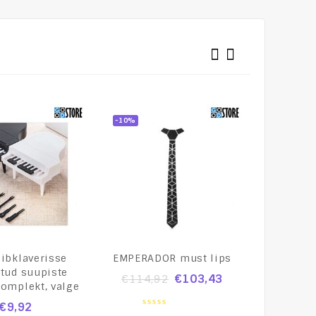
-10%
-10%
iibklaverisse
EMPERADOR must lips
CARBON
itud suupiste
€
103,43
€
114,92
komplekt, valge
€
114,
€
9,92
0