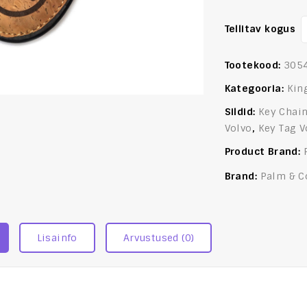
Tellitav kogus
Tootekood:
305
Kategooria:
Kin
Sildid:
Key Chain
Volvo
,
Key Tag V
Product Brand:
Brand:
Palm & C
Lisainfo
Arvustused (0)