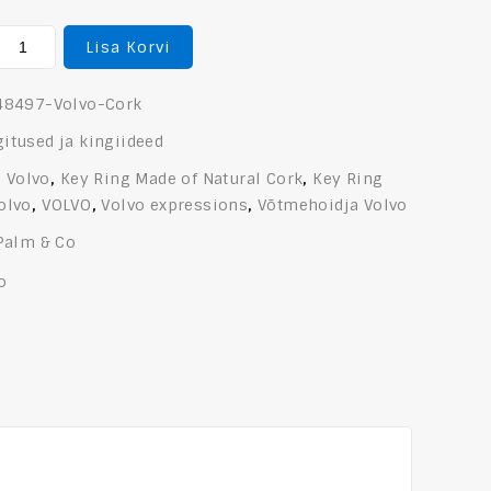
Lisa Korvi
48497-Volvo-Cork
gitused ja kingiideed
 Volvo
,
Key Ring Made of Natural Cork
,
Key Ring
olvo
,
VOLVO
,
Volvo expressions
,
Võtmehoidja Volvo
Palm & Co
o