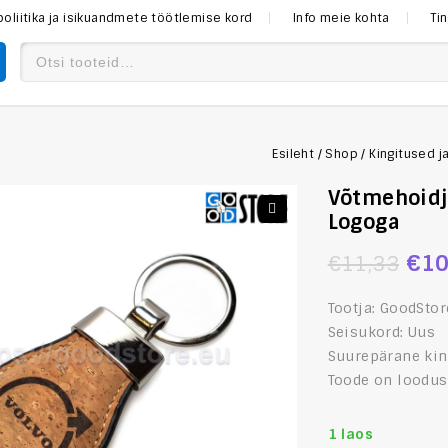
poliitika ja isikuandmete töötlemise kord
Info meie kohta
Ti
Esileht
/
Shop
/
Kingitused j
Võtmehoidj
Logoga
€
10
€
11,33
Tootja: GoodStor
Seisukord: Uus
Suurepärane king
Toode on loodus
1 laos