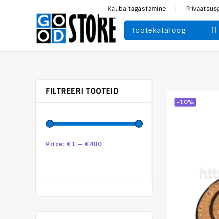
Kauba tagastamine
Privaatsus
Tootekataloog
FILTREERI TOOTEID
-10%
Price:
€1
—
€480