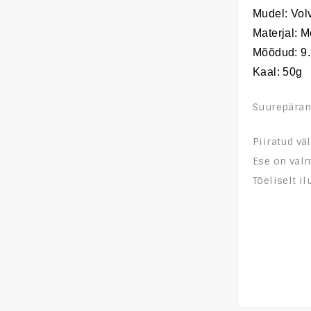
Mudel: Vol
Materjal: M
Mõõdud:
9
Kaal: 50g
Suurepärane
Piiratud vä
Ese on valm
Tõeliselt i