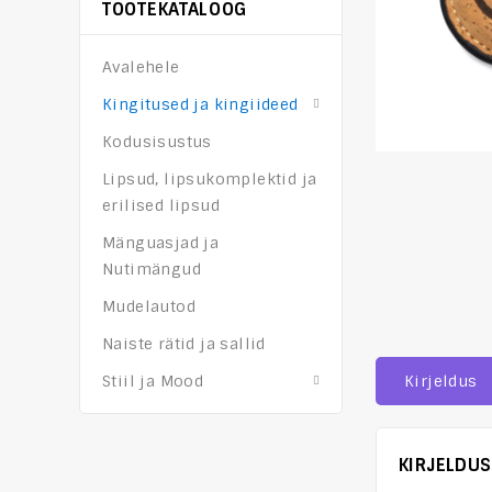
TOOTEKATALOOG
Avalehele
Kingitused ja kingiideed
Kodusisustus
Lipsud, lipsukomplektid ja
erilised lipsud
Mänguasjad ja
Nutimängud
Mudelautod
Naiste rätid ja sallid
Stiil ja Mood
Kirjeldus
KIRJELDUS