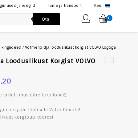
ngimused ja reeglid
Tarne ja transport
Keel:
0
Otsi
a kingiideed
/
Võtmehoidja looduslikust korgist VOLVO Logoga
a Looduslikust Korgist VOLVO
[:et]Võtmehoidja looduslikust korgist SAAB Griffin
[:et]Vapustavalt ilus kuldne luksuslik lipsu komplekt
Logoga[:en]Key Ring Made of Natural Cork with SAAB
mansetinööpide ja rinnataskurätikuga[:en]Stunningly
,20
Griffin Logotype[:]
Beautiful Golden Luxurious Set Of Necktie, Handkerchief
And Cufflinks[:]
e eritellimus (järelturu toode)
iidee igale tõelisele Volvo fännile!
likust korgipuu koorest.