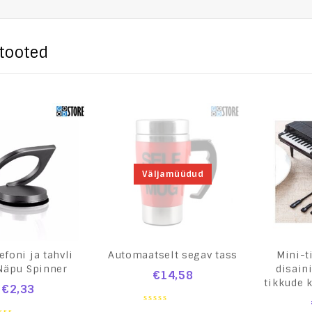
tooted
Väljamüüdud
efoni ja tahvli
Automaatselt segav tass
Mini-t
 Näpu Spinner
disain
€
14,58
tikkude 
€
2,33
0