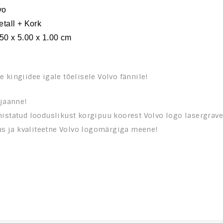
vo
etall + Kork
.50 x 5.00 x 1.00 cm
 kingiidee igale tõelisele Volvo fännile!
ljaanne!
istatud looduslikust korgipuu koorest Volvo logo lasergrav
lus ja kvaliteetne Volvo logomärgiga meene!