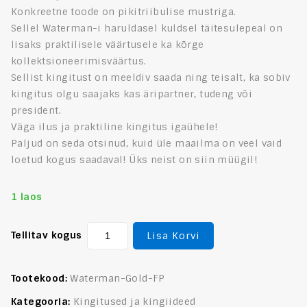
Konkreetne toode on pikitriibulise mustriga.
Sellel Waterman-i haruldasel kuldsel täitesulepeal on
lisaks praktilisele väärtusele ka kõrge
kollektsioneerimisväärtus.
Sellist kingitust on meeldiv saada ning teisalt, ka sobiv
kingitus olgu saajaks kas äripartner, tudeng või
president.
Väga ilus ja praktiline kingitus igaühele!
Paljud on seda otsinud, kuid üle maailma on veel vaid
loetud kogus saadaval! Üks neist on siin müügil!
1 laos
Tellitav kogus
Lisa Korvi
Tootekood:
Waterman-Gold-FP
Kategooria:
Kingitused ja kingiideed