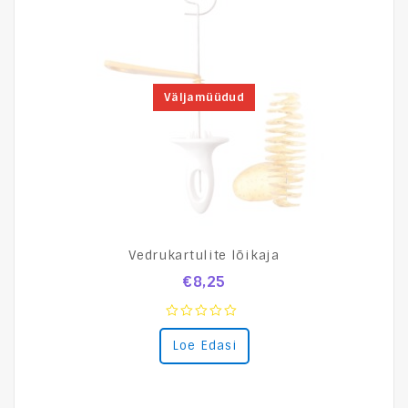
Väljamüüdud
Vedrukartulite lõikaja
€
8,25
0
Loe Edasi
out
of
5