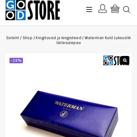
Esileht
/
Shop
/
Kingitused ja kingiideed
/
Waterman Kuld Luksuslik
täitesulepea
-15%