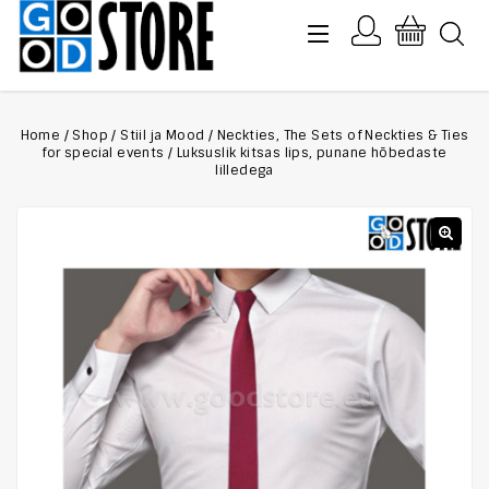
Home
/
Shop
/
Stiil ja Mood
/
Neckties, The Sets of Neckties & Ties
for special events
/
Luksuslik kitsas lips, punane hõbedaste
lilledega