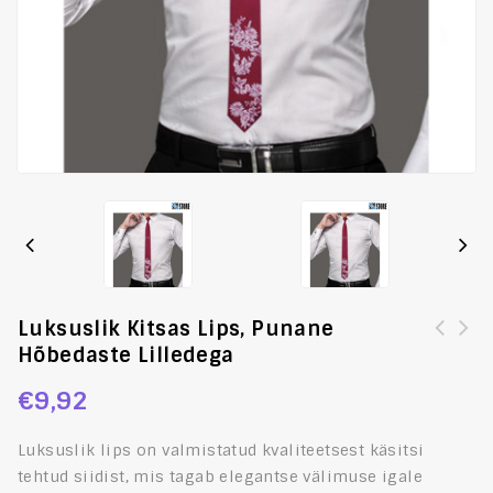
Luksuslik Kitsas Lips, Punane
Hõbedaste Lilledega
Lipsu komplekt, mansetinööpide ja rinnarätikuga,
taevasinise ja kollase mustriga
€
9,92
Luksuslik lips on valmistatud kvaliteetsest käsitsi
tehtud siidist, mis tagab elegantse välimuse igale