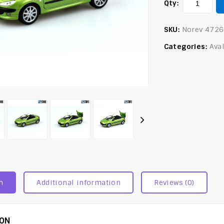
Qty:
SKU:
Norev 472
Categories:
Ava
n
Additional information
Reviews (0)
ION