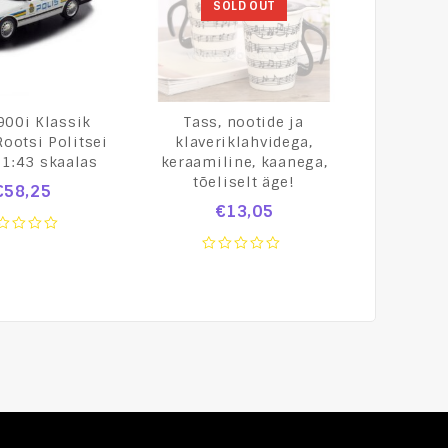
SOLD OUT
900i Klassik
Tass, nootide ja
Eksklusi
ootsi Politsei
klaveriklahvidega,
palmidega
1:43 skaalas
keraamiline, kaanega,
pastels
tõeliselt äge!
€
58,25
€
10
€
13,05
0
t
ou
0
of
out
5
of
5