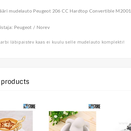
nääri mudelauto Peugeot 206 CC Hardtop Convertible M200
mistaja: Peugeot / Norev
karbi läbipaistev kaas ei kuulu selle mudelauto komplekti!
 products