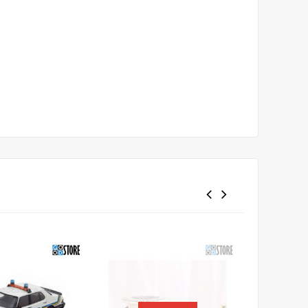
1
-10%