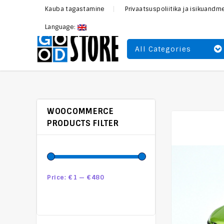
Kauba tagastamine
Privaatsuspoliitika ja isikuand
Language:
All Categories
WOOCOMMERCE
PRODUCTS FILTER
Price:
€1
—
€480