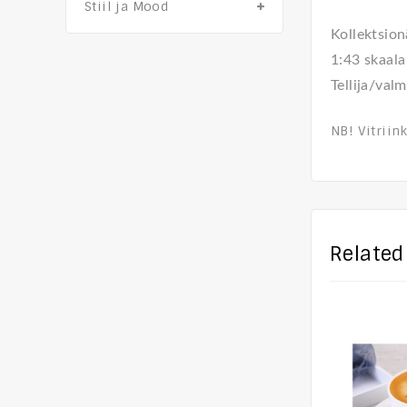
Stiil ja Mood
Kollektsio
1:43 skaala
Tellija/val
NB! Vitriin
Related