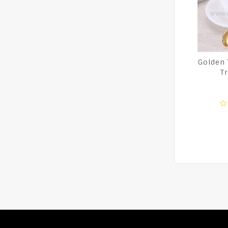
Golden 
Tr
0
o
of
5