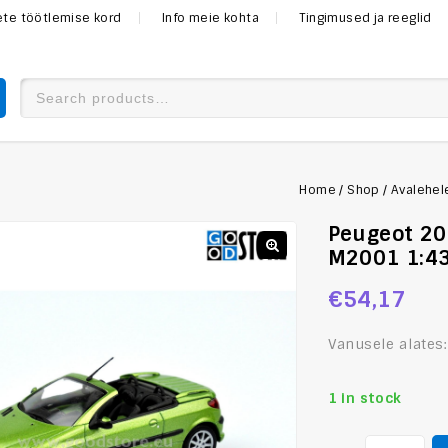
mete töötlemise kord
Info meie kohta
Tingimused ja reeglid
Home
/
Shop
/
Avalehel
Peugeot 20
M2001 1:43
€
54,17
Vanusele alates
1 in stock