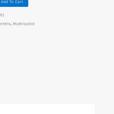
Add To Cart
681
lehele
,
Mudelautod