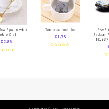
Tea Spoon with
Teetassi mehike
SAAB 
eble Clef
Sedaan R
€
1,75
M1987 
€
2,95
0
out
of
ut
0
5
ou
of
5
Copyright © 2026
Goodstore