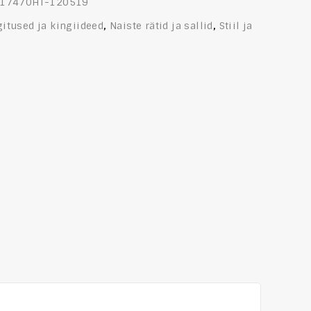
17470HT-120519
gitused ja kingiideed
,
Naiste rätid ja sallid
,
Stiil ja