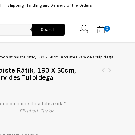
Shipping, Handling and Delivery of the Orders
0
Search
foonist naiste rätik, 160 x 50cm, erksates värvides tulpidega
aiste Rätik, 160 X 50cm,
ärvides Tulpidega
Luksusliku lipsu komplekt, abstraktse mustriga
Naiste šifoonist rätik, 160 x 50cm, erksate värviliste
tumedates toonides XL
tulpidega
kuta on naine ilma tulevikuta”
—
Elizabeth Taylor —