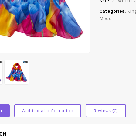
SKU:
GS-WDL812
Categories:
Kin
Mood
n
Additional information
Reviews (0)
ION