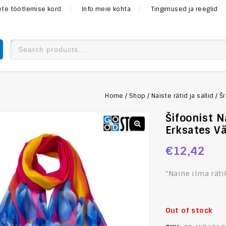
mete töötlemise kord
Info meie kohta
Tingimused ja reeglid
Home
/
Shop
/
Naiste rätid ja sallid
/
Ši
Šifoonist N
Erksates V
€
12,42
“Naine ilma räti
Out of stock