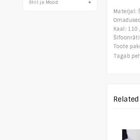
Stiil ja Mood
Materjal: 
Omadused: 
Kaal: 110
Šifoonrät
Toote pake
Tagab peh
Related