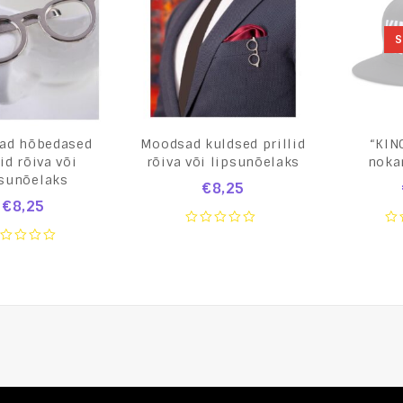
S
ad hõbedased
Moodsad kuldsed prillid
“KIN
lid rõiva või
rõiva või lipsunõelaks
noka
psunõelaks
€
8,25
€
8,25
0
0
out
ou
of
of
ut
5
5