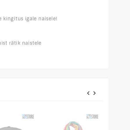
 kingitus igale naisele!
ist rätik naistele