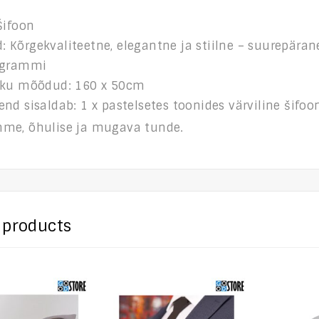
Šifoon
Kõrgekvaliteetne, elegantne ja stiilne – suurepärane
 grammi
iku mõõdud: 160 x 50cm
nd sisaldab: 1 x pastelsetes toonides värviline šifoon
me, õhulise ja mugava tunde.
 products