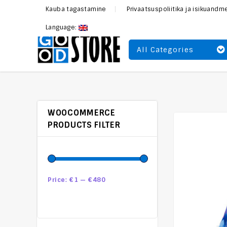
Kauba tagastamine
Privaatsuspoliitika ja isikuand
Language:
All Categories
WOOCOMMERCE
PRODUCTS FILTER
Price:
€1
—
€480