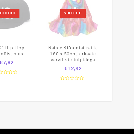
OLD OUT
SOLD OUT
G” Hip-Hop
Naiste šifoonist rätik,
Punane “
müts, must
160 x 50cm, erksate
Flight”
värviliste tulpidega
võt
€
7,92
€
12,42
t
0
0
out
ou
of
of
5
5