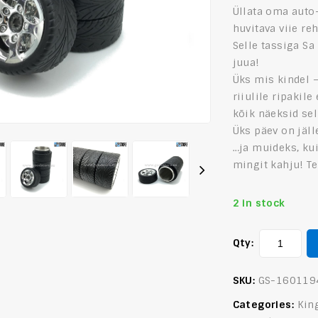
Üllata oma auto-
huvitava viie re
Selle tassiga Sa
juua!
Üks mis kindel –
riiulile ripakile
kõik näeksid sel
Üks päev on jäll
…ja muideks, kui
mingit kahju! T
2 in stock
Qty:
SKU:
GS-160119
Categories:
Kin