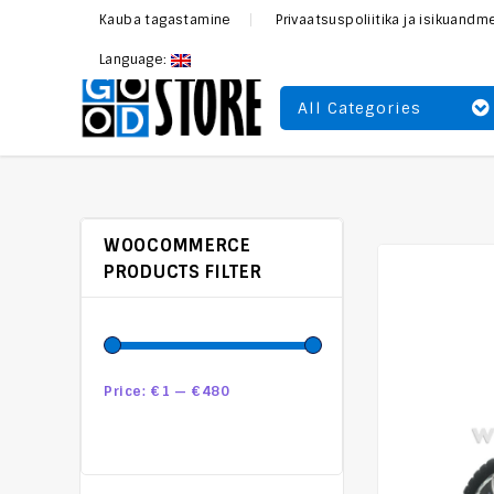
Kauba tagastamine
Privaatsuspoliitika ja isikuand
Language:
All Categories
WOOCOMMERCE
PRODUCTS FILTER
Price:
€1
—
€480