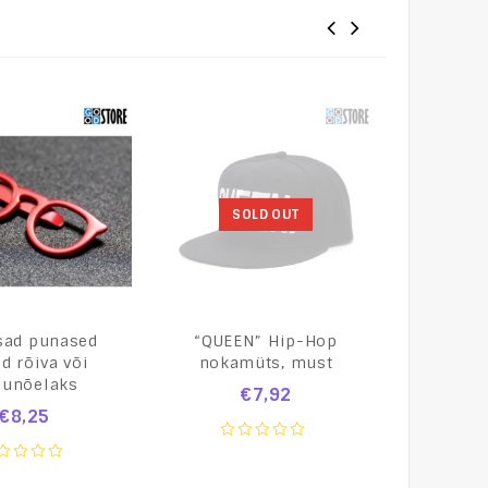
SOLD OUT
S
ad punased
“QUEEN” Hip-Hop
Kinke
id rõiva või
nokamüts, must
manse
sunõelaks
lips
€
7,92
rinnata
€
8,25
0
out