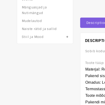
Mänguasjad ja
Nutimängud
Mudelautod
Descriptio
Naiste rätid ja sallid
Stiil ja Mood
DESCRIPT
Sobib kodu
Toote tüüp
Mater
j
al: 
Pakend sis
Omadus
:
L
Termostass
Toote mõõ
Pakendi m