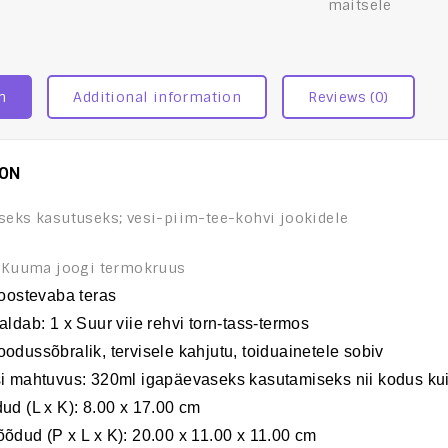
maitsele
n
Additional information
Reviews (0)
ION
seks kasutuseks; vesi-piim-tee-kohvi jookidele
: Kuuma joogi termokruus
Roostevaba teras
aldab
: 1 x Suur viie rehvi
torn-tass-termos
oodussõbralik, tervisele kahjutu, toiduainetele sobiv
i mahtuvus
: 320ml
igapäevaseks kasutamiseks nii kodus ku
dud
(
L
x
K
): 8.00 x 17.00 cm
õõdud
(
P
x
L
x
K
): 20.00 x 11.00 x 11.00 cm