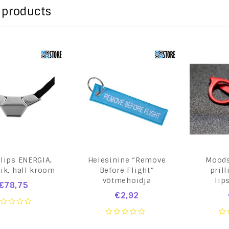
 products
lips ENERGIA,
Helesinine “Remove
Moods
ik, hall kroom
Before Flight”
prill
võtmehoidja
lip
€
78,75
€
2,92
ut
0
0