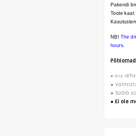
Pakendi br
Toote kaal
Kasutustem
NB!
The dri
hours.
Põhio
mad
rehv
● Viis
● Valmista
● Sobib s
● Ei ole 