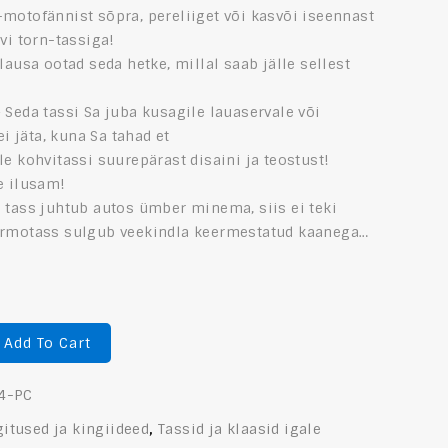
motofännist sõpra, pereliiget või kasvõi iseennast
hvi torn-tassiga!
 lausa ootad seda hetke, millal saab jälle sellest
 Seda tassi Sa juba kusagile lauaservale või
 ei jäta, kuna Sa tahad et
le kohvitassi suurepärast disaini ja teostust!
e ilusam!
 tass juhtub autos ümber minema, siis ei teki
ermotass sulgub veekindla keermestatud kaanega…
Add To Cart
4-PC
gitused ja kingiideed
,
Tassid ja klaasid igale