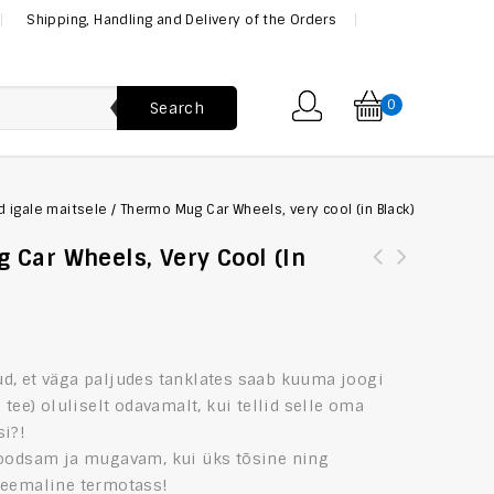
Shipping, Handling and Delivery of the Orders
0
Search
id igale maitsele
/
Thermo Mug Car Wheels, very cool (in Black)
 Car Wheels, Very Cool (in
d, et väga paljudes tanklates saab kuuma joogi
 tee) oluliselt odavamalt, kui tellid selle oma
si?!
soodsam ja mugavam, kui üks tõsine ning
teemaline termotass!