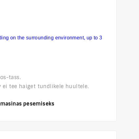
ding on the surrounding environment, up to 3
os-tass.
v
ei
tee haiget tundlikele huultele.
sumasinas pesemiseks