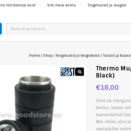
mete töötlemise kord
Info meie kohta
Tingimused ja reeglid
Home
/
Shop
/
Kingitused ja kingiideed
/
Tassid ja klaas
Thermo Mug
Black)
€
18,00
Oled sa märganu
(kohvi, kakao või
kaasavõetud tas
Mis võiks olla 
vastupidav auto