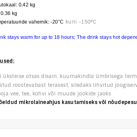
utokaal
: 0.42 kg
: 0.36 kg
kuni -150°C
peratuuride vahemik: -20°C
nk stays warm for up to 18 hours; The drink stays hot depen
us
ed:
i
üksteise otsas
disain, kuumakindla
ümbrisega term
tud roostevabast terasest, siledaks lihvitud joogiser
ooja vee, tee, kohvi või muude jookide jaoks
mõeldud mikrolaineahjus kasutamiseks või nõudepe