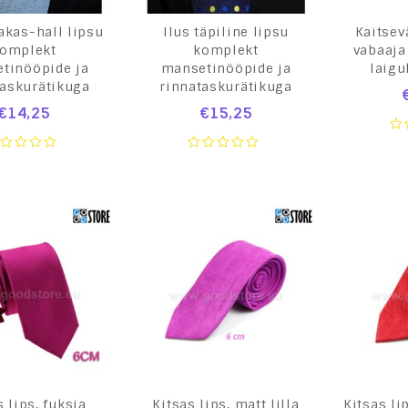
akas-hall lipsu
Ilus täpiline lipsu
Kaitsev
omplekt
komplekt
vabaaja 
tinööpide ja
mansetinööpide ja
laigu
taskurätikuga
rinnataskurätikuga
€
14,25
€
15,25
0
ou
0
of
ut
out
5
of
5
s lips, fuksia
Kitsas lips, matt lilla
Kitsas li