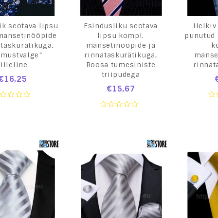
ik seotava lipsu
Esindusliku seotava
Helkiv
mansetinööpide
lipsu kompl.
punutud 
ataskurätikuga,
mansetinööpide ja
k
imustvalge”
rinnataskurätikuga,
manse
lilleline
Roosa tumesiniste
rinnat
triipudega
€
16,25
€
15,67
0
ut
ou
0
of
out
5
of
5