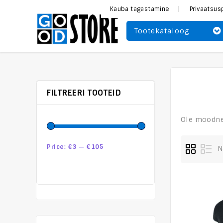
Kauba tagastamine
Privaatsus
Tootekataloog
FILTREERI TOOTEID
Ole moodne 
Price:
€3
—
€105
N