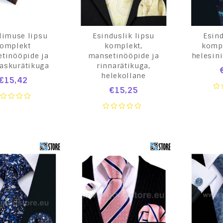
llimuse lipsu
Esinduslik lipsu
Esind
omplekt
komplekt,
kompl
tinööpide ja
mansetinööpide ja
helesin
taskurätikuga
rinnarätikuga,
helekollane
€
15,42
€
15,25
0
ou
of
ut
0
5
out
of
5