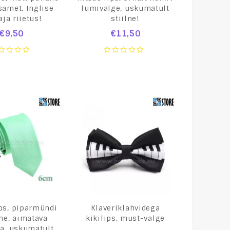
amet, Inglise
lumivalge, uskumatult
ja riietus!
stiilne!
€
9,50
€
11,50
0
t
out
of
5
ips, piparmündi
Klaveriklahvidega
ne, aimatava
kikilips, must-valge
a, uskumatult