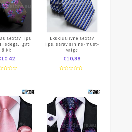
as seotav lips
Eksklusiivne seotav
lilledega, igati
lips, särav sinine-must-
šikk
valge
€
10,42
€
10,89
0
t
out
of
5