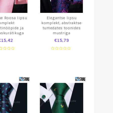
ne Roosa lipsu
Elegantse lipsu
omplekt
komplekt, abstraktse
tinööpide ja
tumedates toonides
askurätikuga
mustriga
€
15,42
€
15,79
0
t
out
of
5