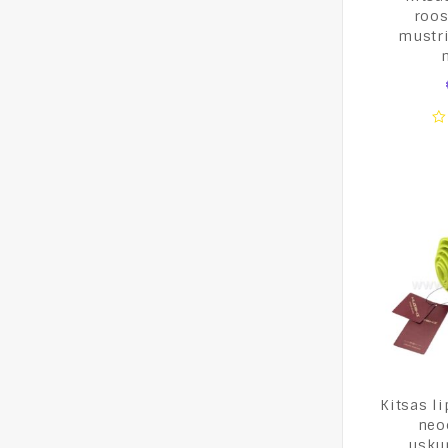
roos
mustri
0
o
of
5
Kitsas li
neo
usku