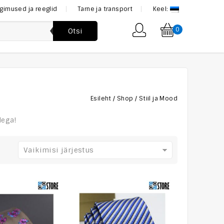
ngimused ja reeglid
Tarne ja transport
Keel:
0
Otsi
Esileht
/
Shop
/
Stiil ja Mood
dega!
Vaikimisi järjestus