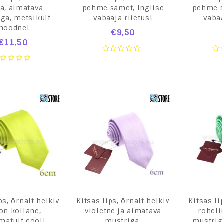
a, aimatava
pehme samet, Inglise
pehme s
ga, metsikult
vabaaja riietus!
vabaa
moodne!
€
9,50
€
11,50
0
0
out
ou
of
of
ut
5
5
ps, õrnalt helkiv
Kitsas lips, õrnalt helkiv
Kitsas l
on kollane,
violetne ja aimatava
roheli
matult cool!
mustriga,
mustrig