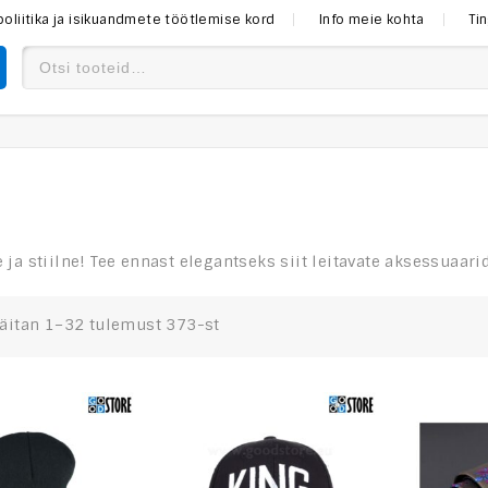
poliitika ja isikuandmete töötlemise kord
Info meie kohta
Ti
ja stiilne! Tee ennast elegantseks siit leitavate aksessuaari
äitan 1–32 tulemust 373-st