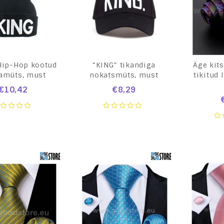
Hip-Hop kootud
“KING” tikandiga
Äge kits
amüts, must
nokatsmüts, must
tikitud 
€
10,42
€
8,29
0
ut
out
0
of
ou
5
of
5