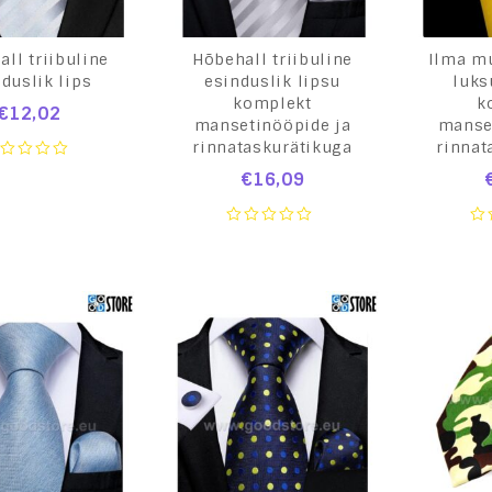
ll triibuline
Hõbehall triibuline
Ilma mu
duslik lips
esinduslik lipsu
luks
komplekt
k
€
12,02
mansetinööpide ja
manse
rinnataskurätikuga
rinnat
€
16,09
ut
0
0
out
ou
of
of
5
5