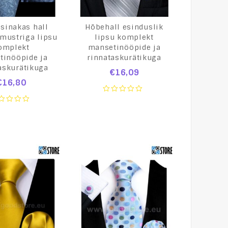
 sinakas hall
Hõbehall esinduslik
mustriga lipsu
lipsu komplekt
omplekt
mansetinööpide ja
tinööpide ja
rinnataskurätikuga
askurätikuga
€
16,09
€
16,80
0
out
of
t
5