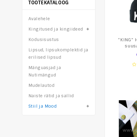
TOOTEKATALOOG
Avalehele
Kingitused ja kingiideed
Kodusisustus
“KING” 
suus
Lipsud, lipsukomplektid ja
erilised lipsud
Mänguasjad ja
0
Nutimängud
o
of
Mudelautod
5
Naiste rätid ja sallid
Stiil ja Mood