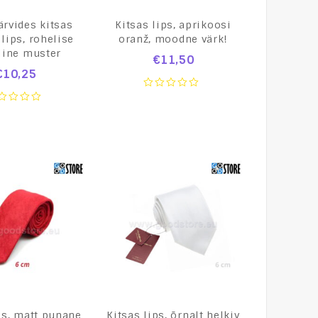
ärvides kitsas
Kitsas lips, aprikoosi
lips, rohelise
oranž, moodne värk!
line muster
€
11,50
€
10,25
0
out
of
t
5
ps, matt punane
Kitsas lips, õrnalt helkiv