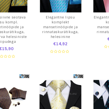
siivne seotava
Elegantne lipsu
Elegant
psu kompl.
komplekt
k
tinööpide ja
mansetinööpide ja
manse
askurätikuga,
rinnataskurätikuga,
rinnat
rva helesiniste
helesinine
riipudega
€
14,92
€
15,90
0
ou
0
of
out
5
of
ut
5