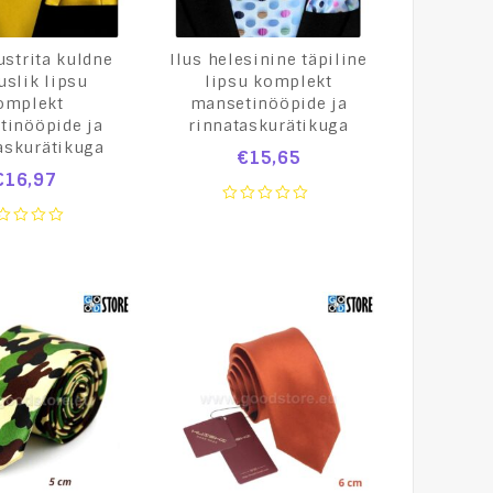
strita kuldne
Ilus helesinine täpiline
uslik lipsu
lipsu komplekt
omplekt
mansetinööpide ja
tinööpide ja
rinnataskurätikuga
askurätikuga
€
15,65
€
16,97
0
out
of
t
5