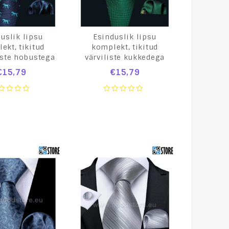
uslik lipsu
Esinduslik lipsu
ekt, tikitud
komplekt, tikitud
iste hobustega
värviliste kukkedega
€
15,79
€
15,79
0
t
out
of
5