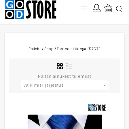
Esileht
/
Shop
/
Tooted siltidega “5757”
Näitan ainukest tulemust
Vaikimisi järjestus