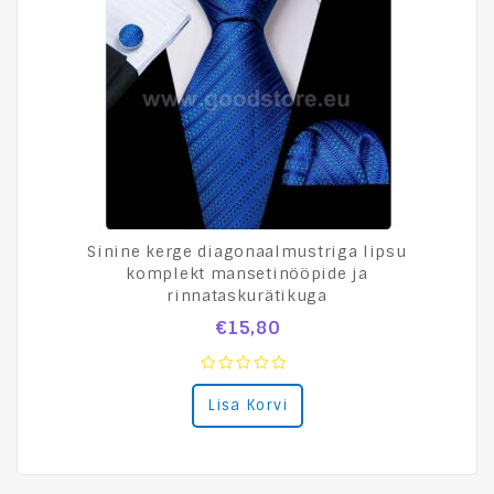
Sinine kerge diagonaalmustriga lipsu
komplekt mansetinööpide ja
rinnataskurätikuga
€
15,80
0
Lisa Korvi
out
of
5