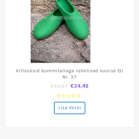
Viltsussid kummitallaga rohelised suurus EU
Nr. 37
€
34,48
€
45,97
0
Lisa Korvi
out
of
5