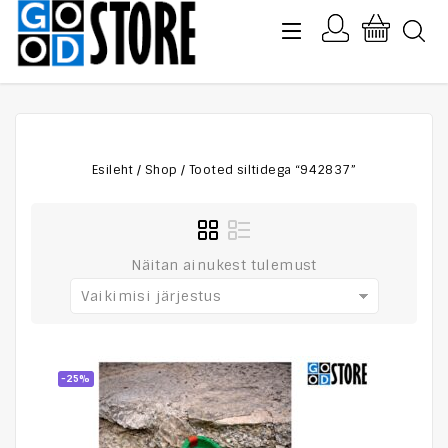
Esileht
/
Shop
/
Tooted siltidega “942837”
Näitan ainukest tulemust
Vaikimisi järjestus
-25%