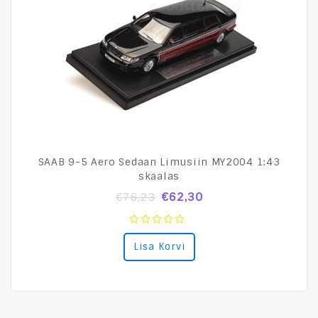
SAAB 9-5 Aero Sedaan Limusiin MY2004 1:43
skaalas
€
62,30
€
76,23
0
Lisa Korvi
out
of
5