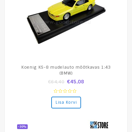
Koenig KS-8 mudelauto mõõtkavas 1:43
(BMW)
€
45,08
€
64,40
0
Lisa Korvi
out
of
5
-30%