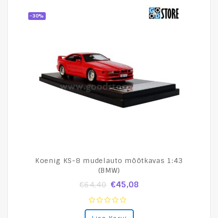
-30%
Koenig KS-8 mudelauto mõõtkavas 1:43
(BMW)
€
45,08
€
64,40
0
out