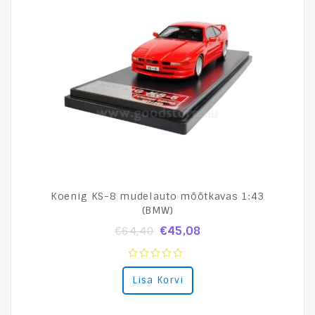
Koenig KS-8 mudelauto mõõtkavas 1:43
(BMW)
€
45,08
€
64,40
0
Lisa Korvi
out
of
5