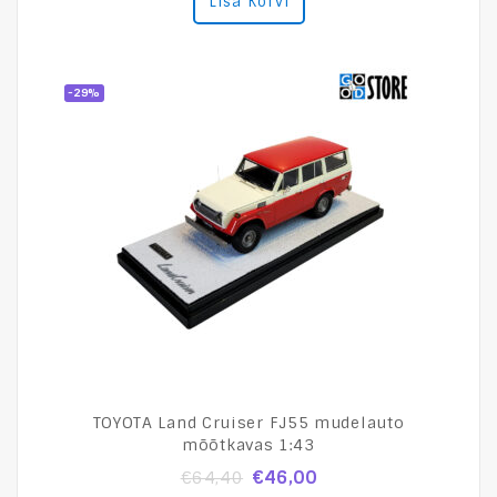
Lisa Korvi
of
5
-29%
TOYOTA Land Cruiser FJ55 mudelauto
mõõtkavas 1:43
€
46,00
€
64,40