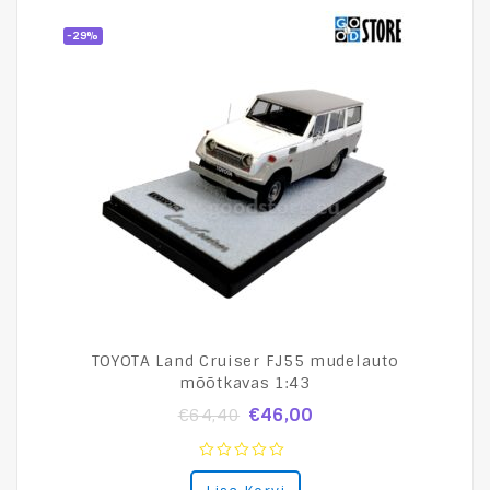
-29%
TOYOTA Land Cruiser FJ55 mudelauto
mõõtkavas 1:43
€
46,00
€
64,40
0
out