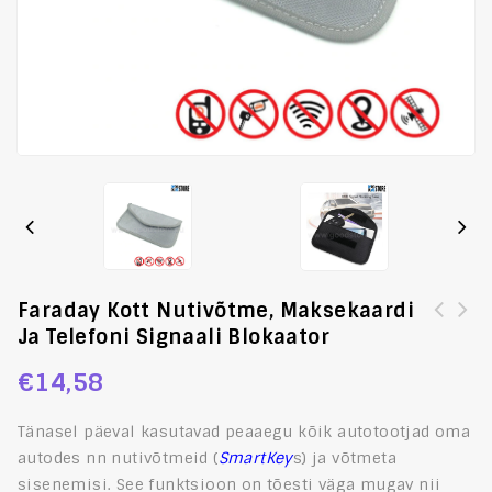
Faraday Kott Nutivõtme, Maksekaardi
Ja Telefoni Signaali Blokaator
[:et]Faraday kott nutivõtme, maksekaardi ja dokumendi
[:et]Stiilne Keraamiline Tass, rohelise kitarrikujulise
ümbris signaali blokaator[:en]Large Faraday Bag, Car
sangaga[:en]Coffee Cup, green guitar shape, ceramic,
€
14,58
SmartKey Signal Blocker, Anti Theft Equipment[:]
stylish[:]
Tänasel päeval kasutavad peaaegu kõik autotootjad oma
autodes nn nutivõtmeid (
SmartKey
s) ja võtmeta
sisenemisi.
See funktsioon on tõesti väga mugav nii