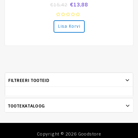
€
13,88
€
15,42
0
Lisa Korvi
out
of
5
FILTREERI TOOTEID
TOOTEKATALOOG
Copyright © 2026
Goodstore