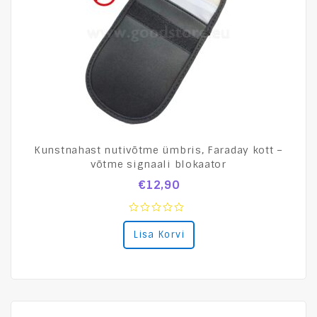
Kunstnahast nutivõtme ümbris, Faraday kott –
võtme signaali blokaator
€
12,90
0
Lisa Korvi
out
of
5