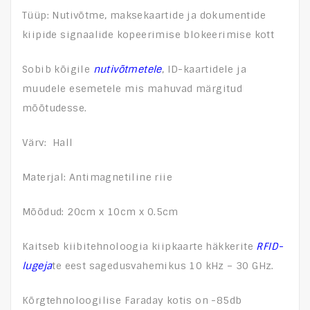
Tüüp: Nutivõtme, maksekaartide ja dokumentide
kiipide signaalide kopeerimise blokeerimise kott
Sobib kõigile
nutivõtmetele
, ID-kaartidele ja
muudele esemetele mis mahuvad märgitud
mõõtudesse.
Värv: Hall
Materjal: Antimagnetiline riie
Mõõdud: 20cm x 10cm x 0.5cm
Kaitseb kiibitehnoloogia kiipkaarte häkkerite
RFID-
lugeja
te eest sagedusvahemikus 10 kHz – 30 GHz.
Kõrgtehnoloogilise Faraday kotis on -85db