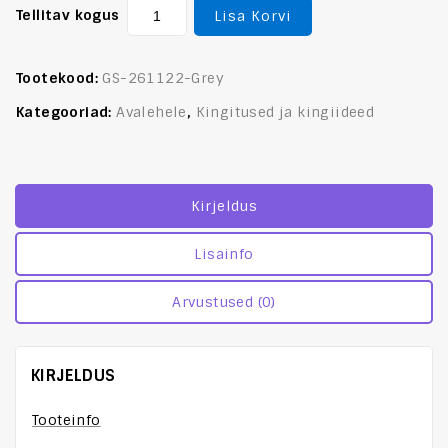
Tellitav kogus
Lisa Korvi
Tootekood:
GS-261122-Grey
Kategooriad:
Avalehele
,
Kingitused ja kingiideed
Kirjeldus
Lisainfo
Arvustused (0)
KIRJELDUS
Tooteinfo