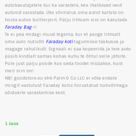
autokasutajatele kui ka varastele, kes ihaldavad neid
autosid varastada.
Üks võimalus oma autot kaitsta on
hoida autos bullterjerit.
Palju lihtsam viis on kasutada
Faraday Bag
-i!
Te ei pea midagi muud tegema, kui et pange lihtsalt
oma auto nutivõti
Faraday koti
tagumisse taskusse ja
magage rahulikult.
Signaali ei saa kopeerida ja teie auto
püsib kindlalt samas kohas kuhu te õhtul selle jätsite.
Pole just palju poode kus seda toodet müüakse, kuid
meil siin on!
NB!
goodstore.eu ehk Palm & Co LLC ei võta endale
mingit vastutust Faraday kotis hoiustatud nutivõtmega
sõidukite varastamise eest.
1 laos