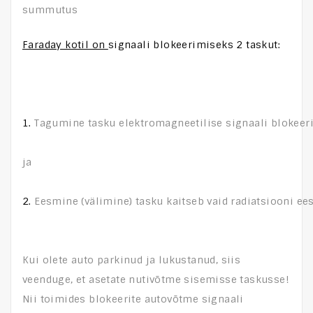
summutus
Faraday kotil on 
signaali blokeerimiseks 2 taskut:
1.
 Tagumine tasku elektromagneetilise signaali blokee
ja
2.
 Eesmine (välimine) tasku kaitseb vaid radiatsiooni ees
Kui olete auto parkinud ja lukustanud, siis
veenduge, et asetate nutivõtme sisemisse taskusse!
Nii toimides blokeerite autovõtme signaali