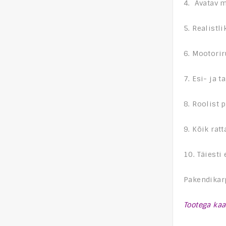
4. Avatav m
5. Realistl
6. Mootorir
7. Esi- ja 
8. Roolist 
9. Kõik ratt
10. Täiest
Pakendikarp
Tootega kaas