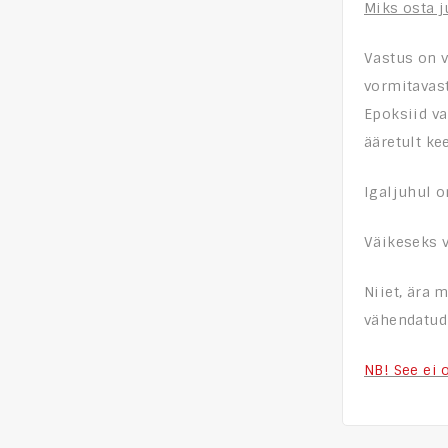
Miks osta j
Vastus on 
vormitavast
Epoksiid va
ääretult ke
Igaljuhul o
Väikeseks 
Niiet, ära 
vähendatud 
NB! See ei