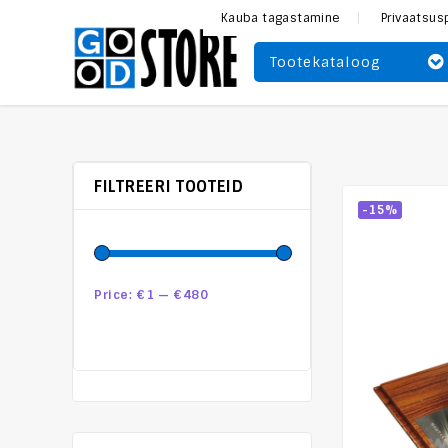
Kauba tagastamine
Privaatsus
Tootekataloog
FILTREERI TOOTEID
-15%
Price:
€1
—
€480