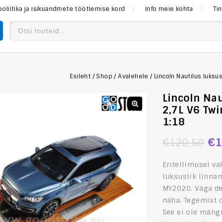
poliitika ja isikuandmete töötlemise kord
Info meie kohta
Ti
Esileht
/
Shop
/
Avalehele
/
Lincoln Nautilus luks
Lincoln Na
2,7L V6 Tw
1:18
€
1
€
120,50
Eritellimusel v
luksuslik linna
MY2020.
Väga de
näha.
Tegemist 
See ei ole mäng