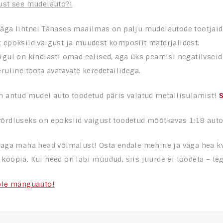
ust see mudelauto?!
väga lihtne! Tänases maailmas on palju mudelautode tootjaid
 epoksiid vaigust ja muudest komposiit materjalidest.
igul on kindlasti omad eelised, aga üks peamisi negatiivseid
eruline toota avatavate keredetailidega.
n antud mudel auto toodetud päris valatud metallisulamist!
S
võrdluseks on epoksiid vaigust toodetud mõõtkavas 1:18 au
maga maha head võimalust! Osta endale mehine ja väga hea kv
koopia. Kui need on läbi müüdud, siis juurde ei toodeta – t
 ole mänguauto!