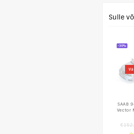
Sulle v
-30%
Vä
SAAB 9
Vector
€
152