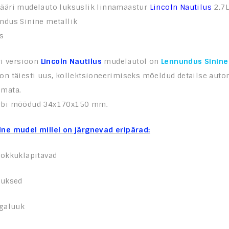
nääri mudelauto luksuslik linnamaastur
Lincoln Nautilus
2,7L
ndus Sinine metallik
as
eri versioon
Lincoln Nautilus
mudelautol on
Lennundus Sinine 
on täiesti uus, kollektsioneerimiseks mõeldud detailse auto
amata.
arbi mõõdud 34x170x150 mm.
lne mudel millel on järgnevad eripärad:
kokkuklapitavad
 uksed
agaluuk