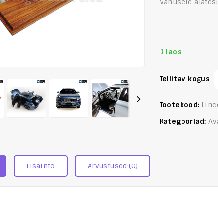
Vanusele alates
1 laos
Tellitav kogus
Tootekood:
Linc
Kategooriad:
Av
Lisainfo
Arvustused (0)