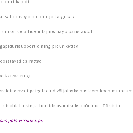
ootori kapott
iku välimusega mootor ja käigukast
uum on detailideni täpne, nagu päris autol
tagapidurisupportid ning pidurikettad
pööratavad esirattad
ad käivad ringi
i eraldiseisvalt paigaldatud väljalaske süsteem koos mürasu
 sisaldab uste ja luukide avamiseks mõeldud tööriista.
as pole vitriinkarpi.