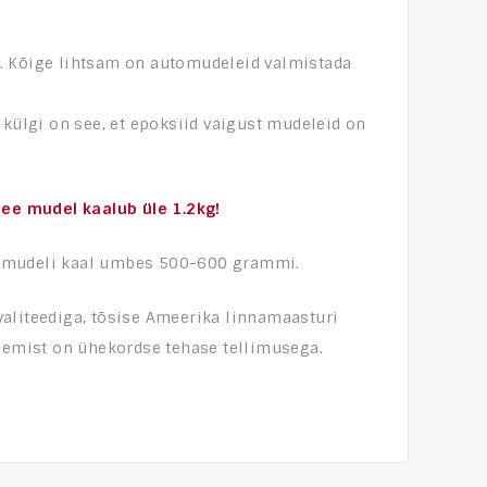
. Kõige lihtsam on automudeleid valmistada
 külgi on see, et epoksiid vaigust mudeleid on
ee mudel kaalub üle 1.2kg!
tomudeli kaal umbes 500-600 grammi.
aliteediga, tõsise Ameerika linnamaasturi
egemist on ühekordse tehase tellimusega.