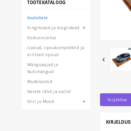
TOOTEKATALOOG
Avalehele
Kingitused ja kingiideed
Kodusisustus
Lipsud, lipsukomplektid ja
erilised lipsud
Mänguasjad ja
Nutimängud
Mudelautod
Naiste rätid ja sallid
Kirjeldus
Stiil ja Mood
KIRJELDUS