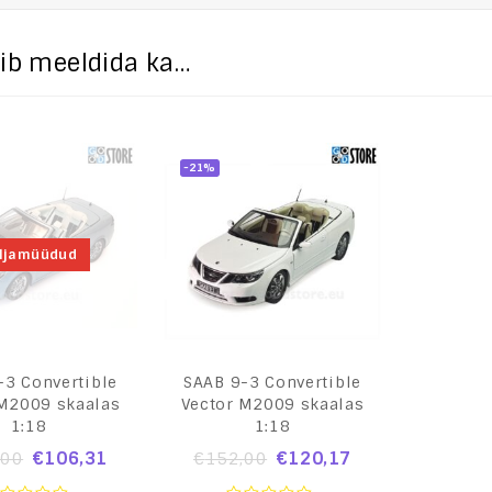
õib meeldida ka…
-21%
ljamüüdud
-3 Convertible
SAAB 9-3 Convertible
 M2009 skaalas
Vector M2009 skaalas
1:18
1:18
€
106,31
€
120,17
,00
€
152,00