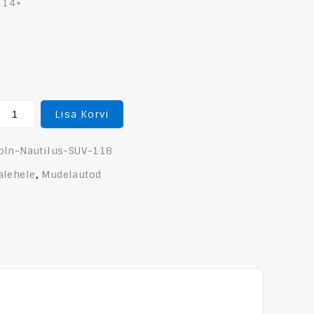
: 14+
Lisa Korvi
oln-Nautilus-SUV-118
alehele
,
Mudelautod