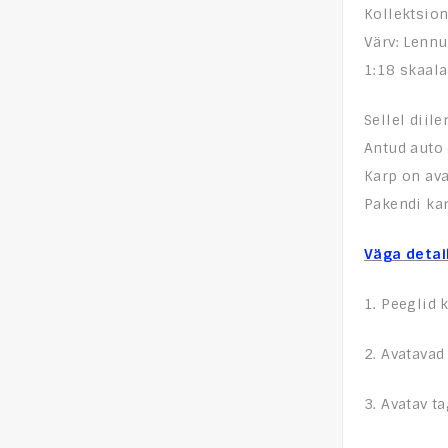
Kollektsio
Värv: Lennu
1:18 skaal
Sellel diil
Antud auto 
Karp on av
Pakendi k
Väga detai
1. Peeglid 
2. Avatavad
3. Avatav t