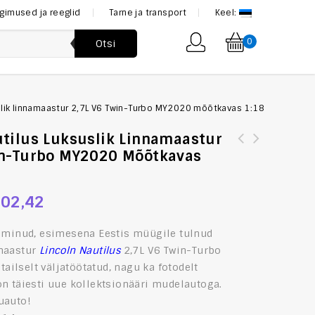
ngimused ja reeglid
Tarne ja transport
Keel:
0
Otsi
uslik linnamaastur 2,7L V6 Twin-Turbo MY2020 mõõtkavas 1:18
utilus Luksuslik Linnamaastur
in-Turbo MY2020 Mõõtkavas
[:et]Koenig KS-8 mudelauto mõõtkavas 1:43 (BMW)
[:et]Esinduslik lipsu komplekt, tikitud helesiniste
[:en]Koenig KS-8 Modelcar in scale 1:43 (BMW)[:]
hobustega[:en]Exceptional Set of Necktie, Handkerchief
and Cufflinks with Horse embroidery[:]
02,42
alminud, esimesena Eestis müügile tulnud
maastur
Lincoln Nautilus
2,7L V6 Twin-Turbo
tailselt väljatöötatud, nagu ka fotodelt
on
täiesti uue kollektsionääri mudelautoga.
uauto!