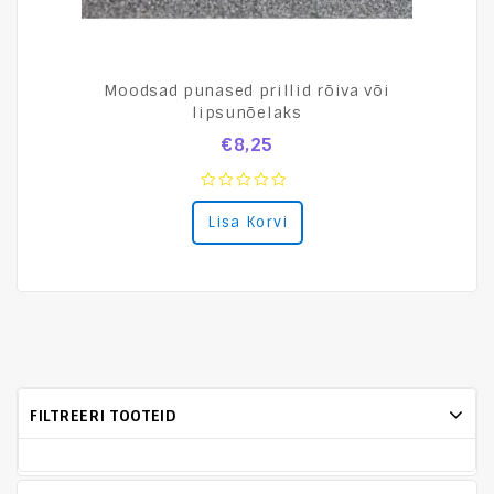
Moodsad punased prillid rõiva või
lipsunõelaks
€
8,25
0
Lisa Korvi
out
of
5
FILTREERI TOOTEID