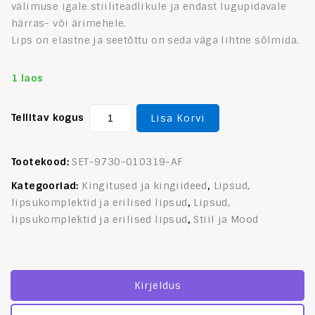
välimuse igale stiiliteadlikule ja endast lugupidavale
härras- või ärimehele.
Lips on elastne ja seetõttu on seda väga lihtne sõlmida.
1 laos
Tellitav kogus
Lisa Korvi
Tootekood:
SET-9730-010319-AF
Kategooriad:
Kingitused ja kingiideed
,
Lipsud,
lipsukomplektid ja erilised lipsud
,
Lipsud,
lipsukomplektid ja erilised lipsud
,
Stiil ja Mood
Kirjeldus