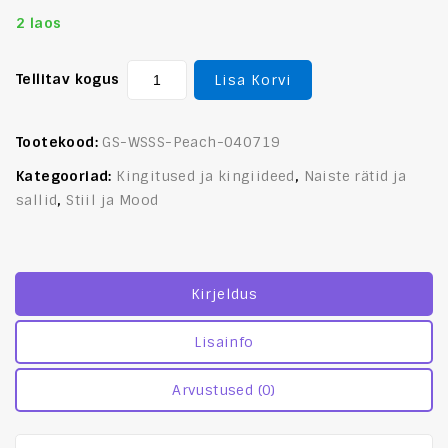
2 laos
Tellitav kogus
Lisa Korvi
Tootekood:
GS-WSSS-Peach-040719
Kategooriad:
Kingitused ja kingiideed
,
Naiste rätid ja
sallid
,
Stiil ja Mood
Kirjeldus
Lisainfo
Arvustused (0)