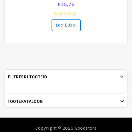
€
15,75
0
Loe Edasi
out
of
5
FILTREERI TOOTEID
TOOTEKATALOOG
Copyright © 2026
Goodstore