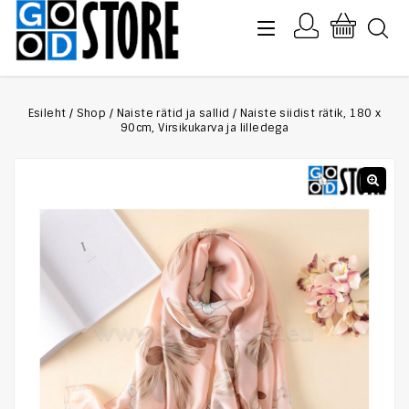
Esileht
/
Shop
/
Naiste rätid ja sallid
/
Naiste siidist rätik, 180 x
90cm, Virsikukarva ja lilledega