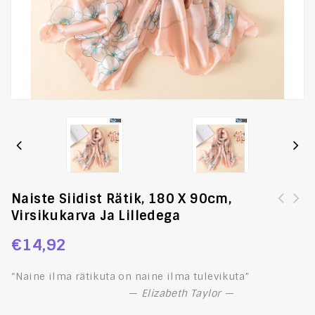
Naiste Siidist Rätik, 180 X 90cm,
Virsikukarva Ja Lilledega
Stiilne ja moodne lipsu komplekt mansetinööpide ning
Seotava siidlipsu kinkekomplekt mansetinööpide ja
rinnataskurätikuga, rõõmsates värvides
rinnataskurätikuga, tumepunane ja must
€
14,92
“Naine ilma rätikuta on naine ilma tulevikuta”
—
Elizabeth Taylor —