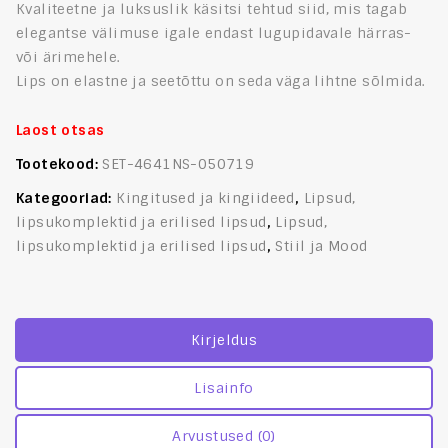
Kvaliteetne ja luksuslik käsitsi tehtud siid, mis tagab
elegantse välimuse igale endast lugupidavale härras-
või ärimehele.
Lips on elastne ja seetõttu on seda väga lihtne sõlmida.
Laost otsas
Tootekood:
SET-4641NS-050719
Kategooriad:
Kingitused ja kingiideed
,
Lipsud,
lipsukomplektid ja erilised lipsud
,
Lipsud,
lipsukomplektid ja erilised lipsud
,
Stiil ja Mood
Kirjeldus
Lisainfo
Arvustused (0)