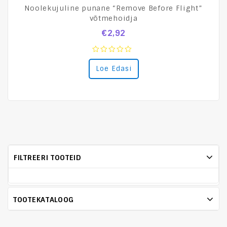
Noolekujuline punane “Remove Before Flight”
võtmehoidja
€
2,92
0
Loe Edasi
out
of
5
FILTREERI TOOTEID
TOOTEKATALOOG