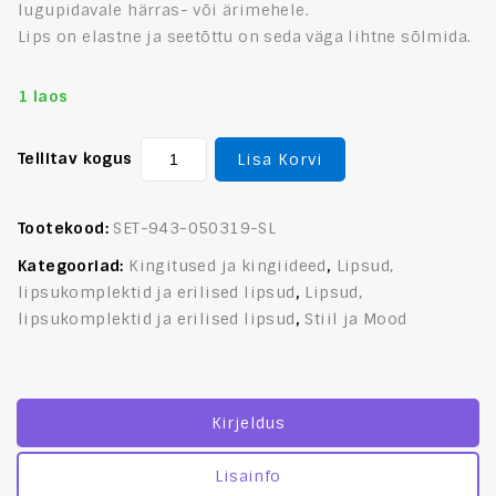
lugupidavale härras- või ärimehele.
Lips on elastne ja seetõttu on seda väga lihtne sõlmida.
1 laos
Tellitav kogus
Lisa Korvi
Tootekood:
SET-943-050319-SL
Kategooriad:
Kingitused ja kingiideed
,
Lipsud,
lipsukomplektid ja erilised lipsud
,
Lipsud,
lipsukomplektid ja erilised lipsud
,
Stiil ja Mood
Kirjeldus
Lisainfo