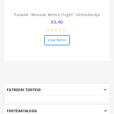
Punane “Remove Before Flight” võtmehoidja
€
5,40
0
Lisa Korvi
out
of
5
FILTREERI TOOTEID
TOOTEKATALOOG