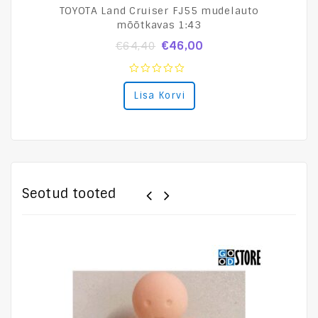
TOYOTA Land Cruiser FJ55 mudelauto
mõõtkavas 1:43
€
46,00
€
64,40
0
Lisa Korvi
out
of
5
Seotud tooted