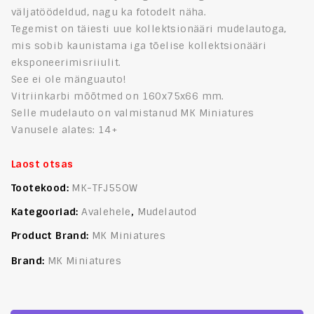
väljatöödeldud, nagu ka fotodelt näha.
Tegemist on
täiesti uue kollektsionääri mudelautoga,
mis sobib kaunistama iga tõelise kollektsionääri
eksponeerimisriiulit.
See ei ole mänguauto!
Vitriinkarbi
mõõtmed on 160x75x66 mm.
Selle mudelauto on valmistanud
MK Miniatures
Vanusele alates: 14+
Laost otsas
Tootekood:
MK-TFJ55OW
Kategooriad:
Avalehele
,
Mudelautod
Product Brand:
MK Miniatures
Brand:
MK Miniatures