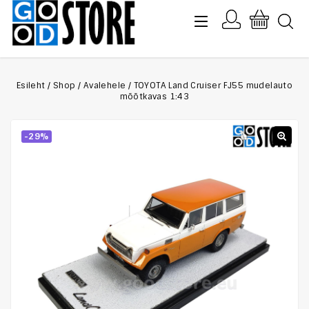
Esileht
/
Shop
/
Avalehele
/
TOYOTA Land Cruiser FJ55 mudelauto
mõõtkavas 1:43
-29%