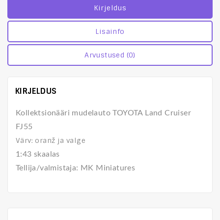
Kirjeldus
Lisainfo
Arvustused (0)
KIRJELDUS
Kollektsionääri mudelauto TOYOTA Land Cruiser
FJ55
Värv: oranž ja valge
1:43 skaalas
Tellija/valmistaja: MK Miniatures