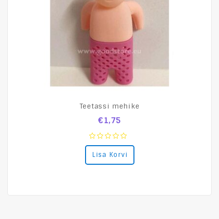
Teetassi mehike
€
1,75
0
Lisa Korvi
out
of
5