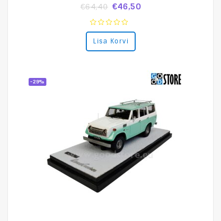
€
46,50
€
64,40
0
Lisa Korvi
out
of
5
-29%