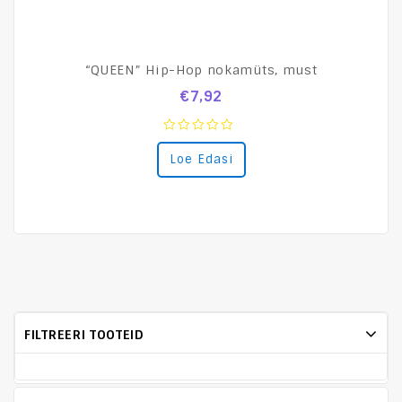
“QUEEN” Hip-Hop nokamüts, must
€
7,92
0
Loe Edasi
out
of
5
FILTREERI TOOTEID