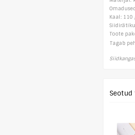
Materjal: 
Omadused: 
Kaal: 110
Siidiräti
Toote pake
Tagab peh
Siidkangas
Seotud 