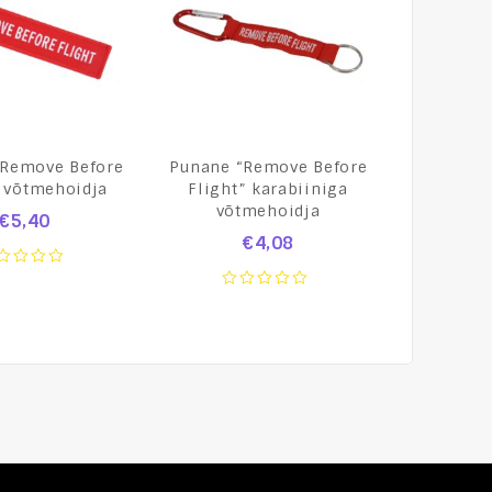
Väl
“Remove Before
Punane “Remove Before
“QUEE
” võtmehoidja
Flight” karabiiniga
kootud
võtmehoidja
€
5,40
€
4,08
t
0
0
out
ou
of
of
5
5