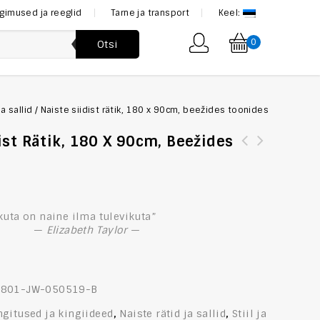
ngimused ja reeglid
Tarne ja transport
Keel:
0
Otsi
ja sallid
/
Naiste siidist rätik, 180 x 90cm, beežides toonides
ist Rätik, 180 X 90cm, Beežides
Luksuslik seotava lipsu kinkekarp, oranž ja läikiv
sinine
kuta on naine ilma tulevikuta”
—
Elizabeth Taylor —
4801-JW-050519-B
ngitused ja kingiideed
,
Naiste rätid ja sallid
,
Stiil ja