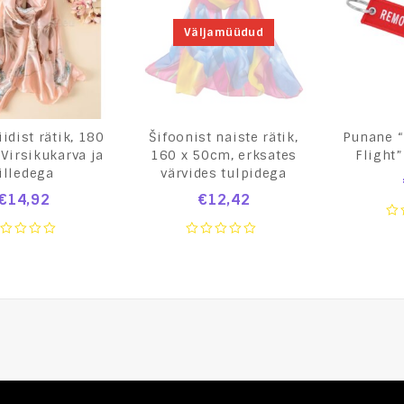
Väljamüüdud
iidist rätik, 180
Šifoonist naiste rätik,
Punane 
Virsikukarva ja
160 x 50cm, erksates
Flight
illedega
värvides tulpidega
€
14,92
€
12,42
0
ou
0
of
ut
out
5
of
5