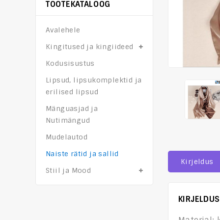
TOOTEKATALOOG
Avalehele
Kingitused ja kingiideed
Kodusisustus
Lipsud, lipsukomplektid ja
erilised lipsud
Mänguasjad ja
Nutimängud
Mudelautod
Naiste rätid ja sallid
Kirjeldus
Stiil ja Mood
KIRJELDUS