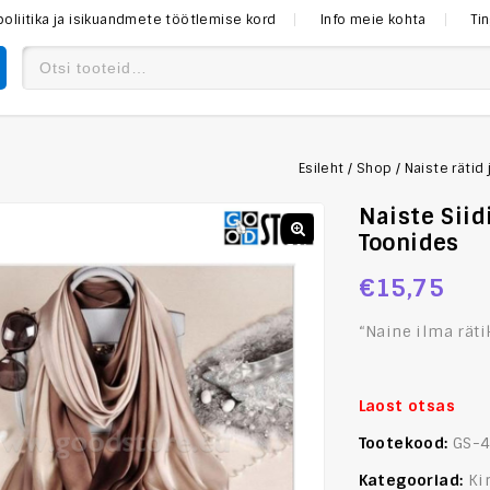
poliitika ja isikuandmete töötlemise kord
Info meie kohta
Ti
Esileht
/
Shop
/
Naiste rätid 
Naiste Siid
Toonides
€
15,75
“Naine ilma räti
Laost otsas
Tootekood:
GS-
Kategooriad:
Ki