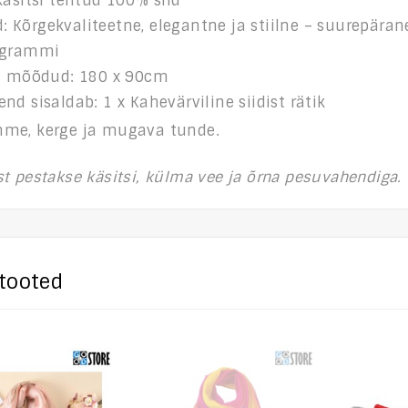
käsitsi tehtud 100% siid
Kõrgekvaliteetne, elegantne ja stiilne – suurepärane
 grammi
ku mõõdud: 180 x 90cm
nd sisaldab: 1 x Kahevärviline siidist rätik
me, kerge ja mugava tunde.
t pestakse käsitsi, külma vee ja õrna pesuvahendiga.
tooted