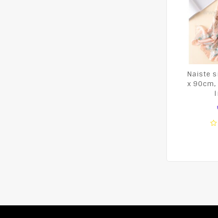
Naiste s
x 90cm, 
l
0
o
of
5